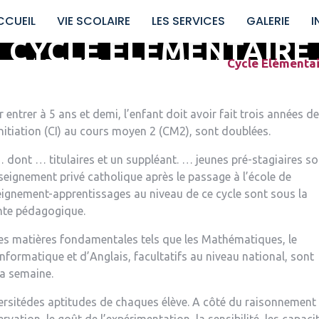
CCUEIL
VIE SCOLAIRE
LES SERVICES
GALERIE
I
CYCLE ELÉMENTAIRE
ome
PRIMAIRE
VIE SCOLAIRE
Cycle Elémenta
/
,
/
r entrer à 5 ans et demi, l’enfant doit avoir fait trois années de
initiation (CI) au cours moyen 2 (CM2), sont doublées.
dont … titulaires et un suppléant. … jeunes pré-stagiaires so
enseignement privé catholique après le passage à l’école de
eignement-apprentissages au niveau de ce cycle sont sous la
nte pédagogique.
les matières fondamentales tels que les Mathématiques, le
’informatique et d’Anglais, facultatifs au niveau national, sont
la semaine.
iversitédes aptitudes de chaques élève. A côté du raisonnement 