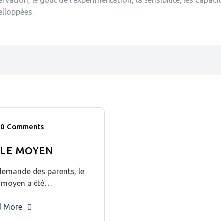
servation, le goût de l’expérimentation, la sensibilité, les capaci
elloppées.
0 Comments
CLE MOYEN
demande des parents, le
e moyen a été…
d More