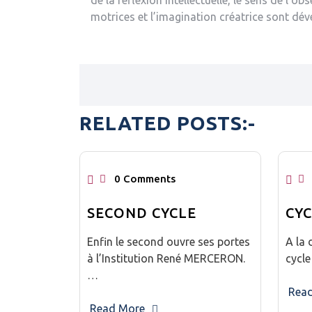
de la réflexion intellectuelle, le sens de l’ob
motrices et l’imagination créatrice sont dév
RELATED POSTS:-
0 Comments
SECOND CYCLE
CY
Enfin le second ouvre ses portes
A la 
à l’Institution René MERCERON.
cycl
…
Rea
Read More