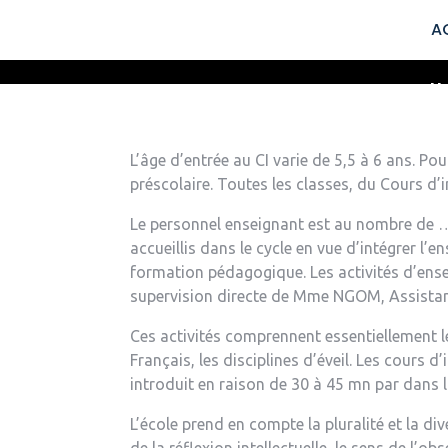
A
H
L’âge d’entrée au CI varie de 5,5 à 6 ans. Pou
préscolaire. Toutes les classes, du Cours d’
Le personnel enseignant est au nombre de … 
accueillis dans le cycle en vue d’intégrer l’
formation pédagogique. Les activités d’ens
supervision directe de Mme NGOM, Assista
Ces activités comprennent essentiellement 
Français, les disciplines d’éveil. Les cours d
introduit en raison de 30 à 45 mn par dans 
L’école prend en compte la pluralité et la d